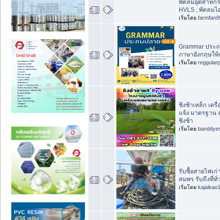
พัดลมอุตสาหกรร
HVLS , พัดลมไอ
เริ่มโดย
farmfan9
Grammar ประถม
ภาษาอังกฤษให้แน
เริ่มโดย
reggular
ชิงช้าเหล็ก เคร
แจ้ง มาตรฐาน 
ชิงช้า
เริ่มโดย
banddye
รับซื้อสายไฟเก่
สมพร รับถึงที่
เริ่มโดย
kajaikao