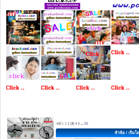
หน้า:
1
2
[
3
]
4
5
...
55
หัวข้อ
/
เริ่มโ