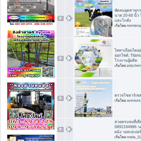
พัดลมอุตสาหก
นาด 20-60 นิ้ว 
และโกดัง
เริ่มโดย
memiera
ไททาเนียมไดออก
ออกไซด์, Titan
โรงงานผู้ผลิต
เริ่มโดย
polychem
ตรวจโซลาร์เซล
เริ่มโดย
aventure
สวยครบจบที่เดี
0892184986 วอ
ผนัง วอลเปเปอร
เริ่มโดย
mada_11