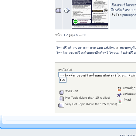
เช็คประวัติอ
สืบทรัพย์ครบวง
เริ่มโดย
publicpo
หน้า:
1
2
[
3
]
4
5
...
55
โพสฟรี บริการ ลด แลก แจก แถม แห่งใหม่
»
หมวดหมู่ทั่
โพสต์ขายของฟรี ลงโฆษณาสินค้าฟรี โฆษณาสินค้าฟรี ส
กระโดดไป:
หัวข้อที่ถู
หัวข้อปกติ
หัวข้อติดห
Hot Topic (More than 15 replies)
โพลล์
Very Hot Topic (More than 25 replies)
SMF 2.0.1