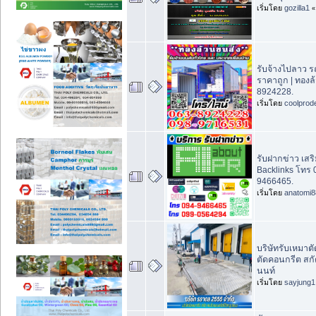
เริ่มโดย
gozilla1
รับจ้างไปลาว 
ราคาถูก | ทองล
8924228.
เริ่มโดย
coolprod
รับฝากข่าว เสริ
Backlinks โทร
9466465.
เริ่มโดย
anatomi8
บริษัทรับเหมาต
ตัดคอนกรีต สกัด
นนท์
เริ่มโดย
sayjung1