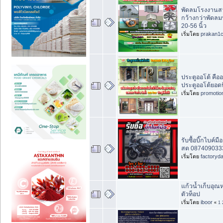
พัดลมโรงงานส
กว้างกว่าพัดลม
20-56 นิ้ว
เริ่มโดย
prakan1
ประตูออโต้ คื
ประตูออโต้ยอด
เริ่มโดย
promotio
รับซื้อบิ๊กไบค์ม
สด 0874090333
เริ่มโดย
factoryd
แก้วน้ำเก็บอุณห
ตัวท็อป
เริ่มโดย
iboor
«
1