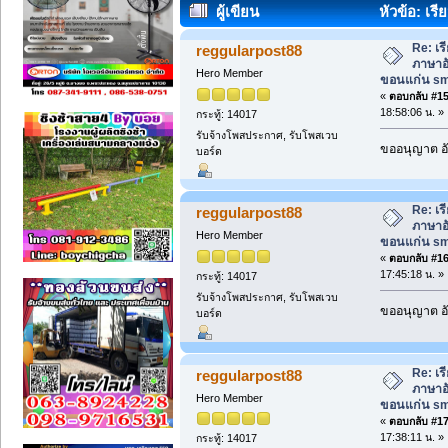
ผู้เขียน
หัวข้อ: เร
4ปี ที่ขอนแก่น smart kids (อ่าน 9996 ครั
Re: เร
reggularpost88
ภาษาอั
Hero Member
ขอนแก่น sm
«
ตอบกลับ #15 
18:58:06 น. »
กระทู้: 14017
รับจ้างโพสประกาศ, รับโพสเวบ
ขออนุญาต อั
บอร์ด
Re: เร
reggularpost88
ภาษาอั
Hero Member
ขอนแก่น sm
«
ตอบกลับ #16 
17:45:18 น. »
กระทู้: 14017
รับจ้างโพสประกาศ, รับโพสเวบ
ขออนุญาต อั
บอร์ด
Re: เร
reggularpost88
ภาษาอั
Hero Member
ขอนแก่น sm
«
ตอบกลับ #17 
17:38:11 น. »
กระทู้: 14017