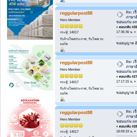
Re: เร
reggularpost88
ภาษาอั
Hero Member
ขอนแก่น sm
«
ตอบกลับ #26 
17:36:36 น. »
กระทู้: 14017
รับจ้างโพสประกาศ, รับโพสเวบ
ขออนุญาต อั
บอร์ด
Re: เร
reggularpost88
ภาษาอั
Hero Member
ขอนแก่น sm
«
ตอบกลับ #27 
17:17:15 น. »
กระทู้: 14017
รับจ้างโพสประกาศ, รับโพสเวบ
ขออนุญาต อั
บอร์ด
Re: เร
reggularpost88
ภาษาอั
Hero Member
ขอนแก่น sm
«
ตอบกลับ #28 
18:09:33 น. »
กระทู้: 14017