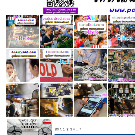
หน้า:
1
[
2
]
3
4
...
7