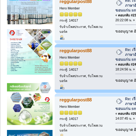
Re: เร
reggularpost88
ภาษาอั
Hero Member
ขอนแก่น sm
«
ตอบกลับ #23 
20:22:08 น. »
กระทู้: 14017
รับจ้างโพสประกาศ, รับโพสเวบ
ขออนุญาต อั
บอร์ด
Re: เร
reggularpost88
ภาษาอั
Hero Member
ขอนแก่น sm
«
ตอบกลับ #24 
18:24:56 น. »
กระทู้: 14017
รับจ้างโพสประกาศ, รับโพสเวบ
ขออนุญาต อั
บอร์ด
Re: เร
reggularpost88
ภาษาอั
Hero Member
ขอนแก่น sm
«
ตอบกลับ #25 
14:07:45 น. »
กระทู้: 14017
รับจ้างโพสประกาศ, รับโพสเวบ
ขออนุญาต อั
บอร์ด