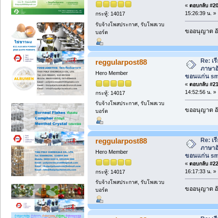
«
ตอบกลับ #20 
15:26:39 น. »
กระทู้: 14017
รับจ้างโพสประกาศ, รับโพสเวบ
ขออนุญาต อั
บอร์ด
Re: เร
reggularpost88
ภาษาอั
Hero Member
ขอนแก่น sm
«
ตอบกลับ #21 
14:52:56 น. »
กระทู้: 14017
รับจ้างโพสประกาศ, รับโพสเวบ
ขออนุญาต อั
บอร์ด
Re: เร
reggularpost88
ภาษาอั
Hero Member
ขอนแก่น sm
«
ตอบกลับ #22 
16:17:33 น. »
กระทู้: 14017
รับจ้างโพสประกาศ, รับโพสเวบ
ขออนุญาต อั
บอร์ด