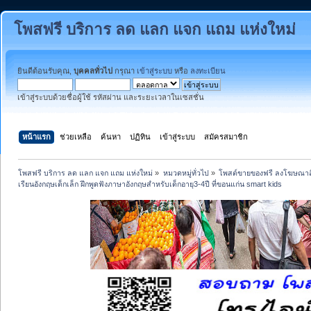
โพสฟรี บริการ ลด แลก แจก แถม แห่งใหม่
ยินดีต้อนรับคุณ,
บุคคลทั่วไป
กรุณา
เข้าสู่ระบบ
หรือ
ลงทะเบียน
เข้าสู่ระบบด้วยชื่อผู้ใช้ รหัสผ่าน และระยะเวลาในเซสชั่น
หน้าแรก
ช่วยเหลือ
ค้นหา
ปฏิทิน
เข้าสู่ระบบ
สมัครสมาชิก
โพสฟรี บริการ ลด แลก แจก แถม แห่งใหม่
»
หมวดหมู่ทั่วไป
»
โพสต์ขายของฟรี ลงโฆษณาสิ
เรียนอังกฤษเด็กเล็ก ฝึกพูดฟังภาษาอังกฤษสำหรับเด็กอายุ3-4ปี ที่ขอนแก่น smart kids