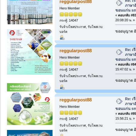
Re: เร
reggularpost88
ภาษาอั
Hero Member
ขอนแก่น sm
«
ตอบกลับ #83 
20:08:20 น. »
กระทู้: 14047
รับจ้างโพสประกาศ, รับโพสเวบ
ขออนุญาต อั
บอร์ด
Re: เร
reggularpost88
ภาษาอั
Hero Member
ขอนแก่น sm
«
ตอบกลับ #84 
15:47:02 น. »
กระทู้: 14047
รับจ้างโพสประกาศ, รับโพสเวบ
ขออนุญาต อั
บอร์ด
Re: เร
reggularpost88
ภาษาอั
Hero Member
ขอนแก่น sm
«
ตอบกลับ #85 
15:56:21 น. »
กระทู้: 14047
รับจ้างโพสประกาศ, รับโพสเวบ
ขออนุญาต อั
บอร์ด