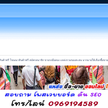
นค้าฟรี โฆษณาสินค้าฟรี สมัครสมาชิก ขายรถมือสอง แหล่งรวมของสะสม มากมายให้เลือกซื้อขาย