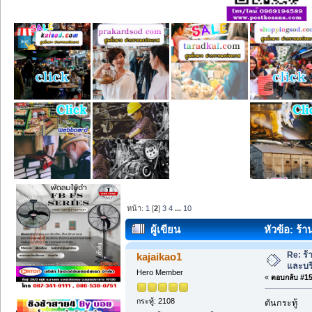
หน้า:
1
[
2
]
3
4
...
10
ผู้เขียน
หัวข้อ: ร้
Re: ร้
kajaikao1
และบร
Hero Member
«
ตอบกลับ #15 
กระทู้: 2108
ดันกระทู้