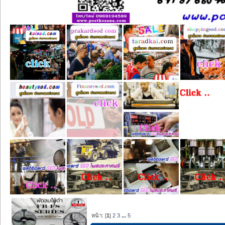
หน้า: [
1
]
2
3
...
5