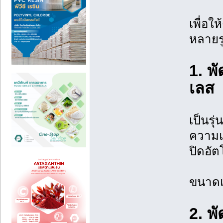
เพื่อใ
หลายรู
1. พ
เลส
เป็นรุ
ความแ
ปิดอัต
ขนาดแน
2. พ