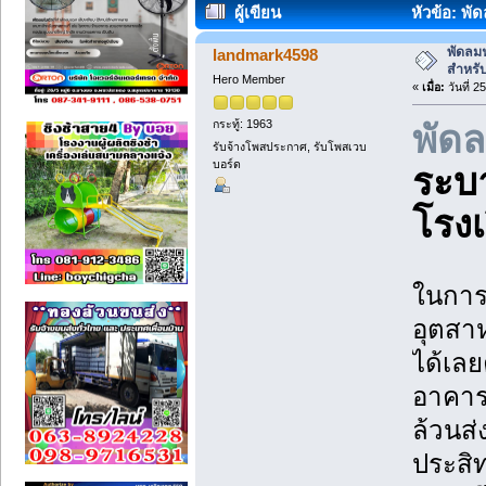
ผู้เขียน
หัวข้อ: พ
(อ่าน 2311 ครั้ง)
พัดลม
landmark4598
สำหรั
Hero Member
«
เมื่อ:
วันที่ 2
กระทู้: 1963
พัด
รับจ้างโพสประกาศ, รับโพสเวบ
บอร์ด
ระบ
โรง
ในการ
อุตสาห
ได้เล
อาคารท
ล้วนส
ประสิ