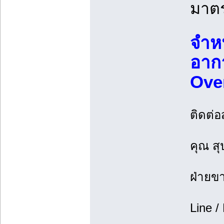
มาต
จำห
อาก
Over
ติดต่อ
คุณ สุ
ฝ่ายข
Line /