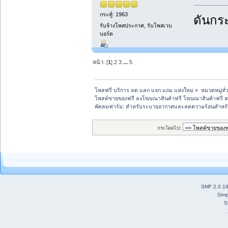
กระทู้: 1963
ดันกระ
รับจ้างโพสประกาศ, รับโพสเวบ
บอร์ด
หน้า: [
1
]
2
3
...
5
โพสฟรี บริการ ลด แลก แจก แถม แห่งใหม่
»
หมวดหมู่ทั่
โพสต์ขายของฟรี ลงโฆษณาสินค้าฟรี โฆษณาสินค้าฟรี ส
พัดลมฟาร์ม: สำหรับระบายอากาศและลดความร้อนสำหรั
กระโดดไป:
SMF 2.0.1
Simp
S