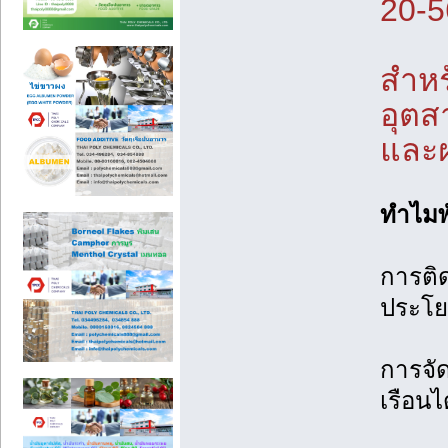
20-56
สำหร
อุตส
และฝ
ทำไมพ
การติ
ประโยช
การจั
เรือนไ