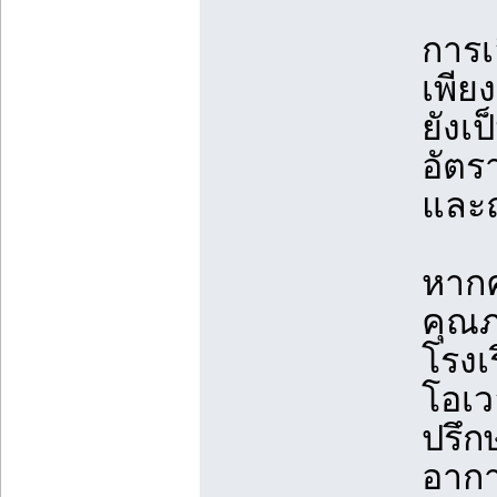
การเ
เพีย
ยังเ
อัตร
และ
หาก
คุณภ
โรงเ
โอเว
ปรึก
อากา