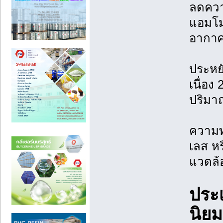
ลดความ
แอมโม
อากาศเ
ประหย
เนื่อง
ปริมาณ
ความทน
เลส ห
แวดล้อ
ประ
นิยม