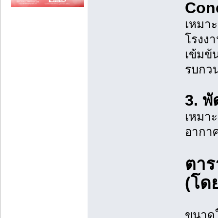
Con
เหมาะส
โรงงาน
เข้มข้
รบกวน
3. พ
เหมาะ
อากาศ 
ตาร
(โด
ขนาดใบ