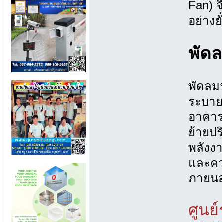
Fan) จ
อย่างยั
พัด
พัดลมฟ
ระบาย
อาคาร
ย้ายป
พลังง
และคว
ภายนอ
ศูนย