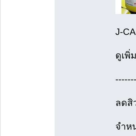
J-CA
ดูเพิ
------
ลดสิ
จำหน