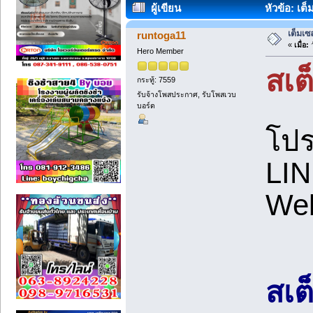
ผู้เขียน
หัวข้อ: เต
เต็มเซ
runtoga11
«
เมื่อ:
ว
Hero Member
สเต
กระทู้: 7559
รับจ้างโพสประกาศ, รับโพสเวบ
บอร์ด
โปร
LIN
Web
สเต