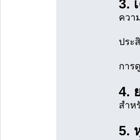
3. 
ความ
ประส
การดู
4. 
สำหร
5. 