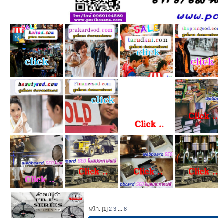
หน้า: [
1
]
2
3
...
8