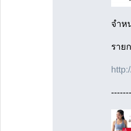
จำหน่
รายก
htt
------