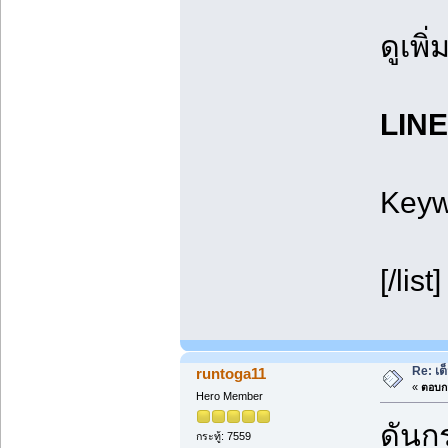
ดูเพ
LINE
Keyw
[/list]
Re: เต
runtoga11
«
ตอบกล
Hero Member
ดันกร
กระทู้: 7559