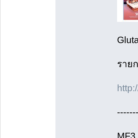
Gluta
รายก
htt
------
MF3 