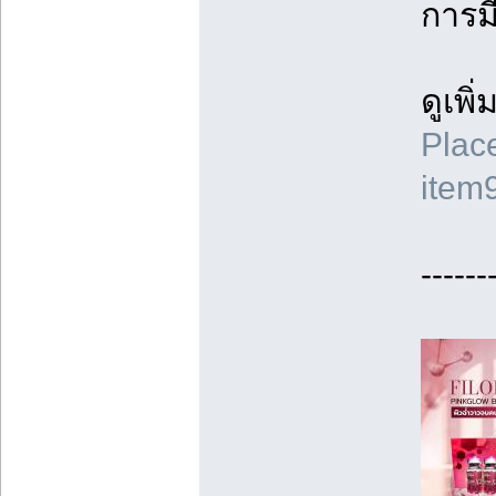
การม
ดูเพิ
Pla
item
------