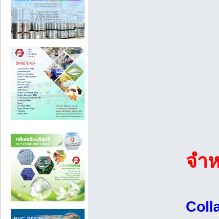
จำห
Coll