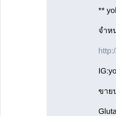
** y
จำหน่
http
IG:y
ขายป
Glut