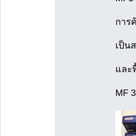
การค
เป็นส
และฟื
MF 3