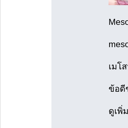
Meso
meso
เมโ
ข้อด
ดูเพิ