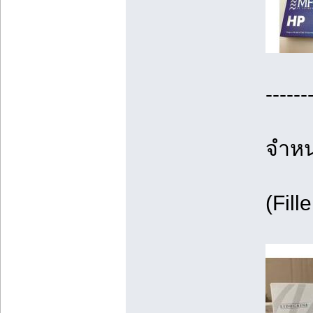
------
จำหน่
(Fill