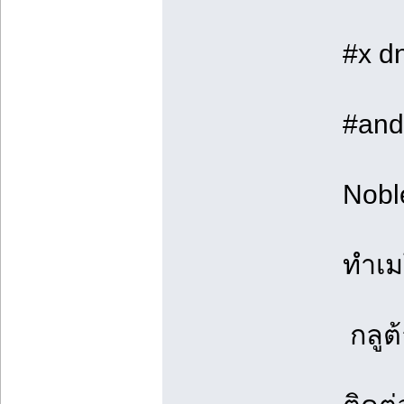
#x d
#and
Nobl
ทำเม
กลูต