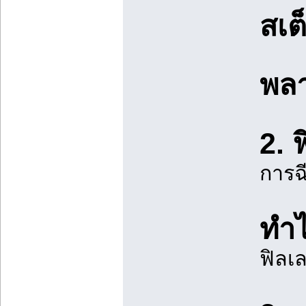
สเต
พล
2. 
การฉี
ทำไ
ฟิลเล