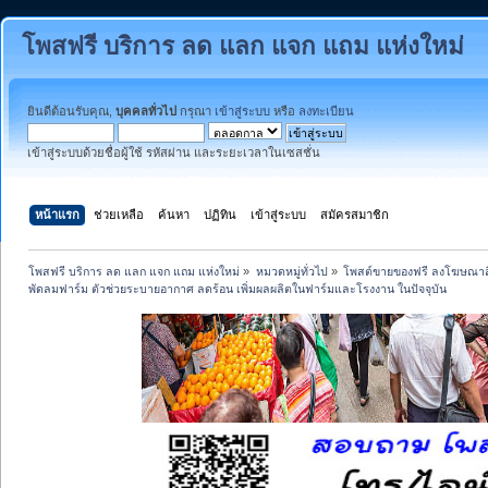
โพสฟรี บริการ ลด แลก แจก แถม แห่งใหม่
ยินดีต้อนรับคุณ,
บุคคลทั่วไป
กรุณา
เข้าสู่ระบบ
หรือ
ลงทะเบียน
เข้าสู่ระบบด้วยชื่อผู้ใช้ รหัสผ่าน และระยะเวลาในเซสชั่น
หน้าแรก
ช่วยเหลือ
ค้นหา
ปฏิทิน
เข้าสู่ระบบ
สมัครสมาชิก
โพสฟรี บริการ ลด แลก แจก แถม แห่งใหม่
»
หมวดหมู่ทั่วไป
»
โพสต์ขายของฟรี ลงโฆษณาสิ
พัดลมฟาร์ม ตัวช่วยระบายอากาศ ลดร้อน เพิ่มผลผลิตในฟาร์มและโรงงาน ในปัจจุบัน