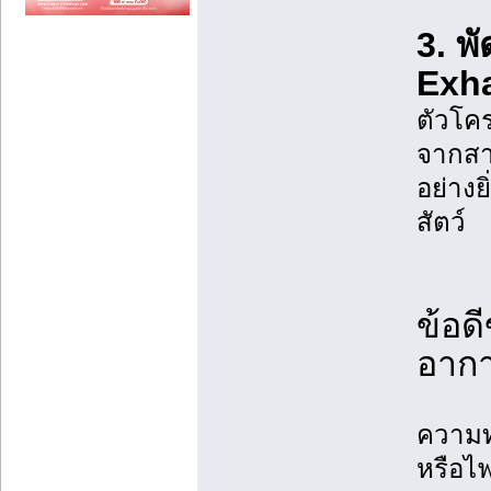
3. พ
Exha
ตัวโค
จากสาร
อย่างย
สัตว์
ข้อด
อาก
ความท
หรือไฟ