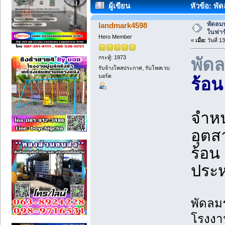
ผู้เขียน
หัวข้อ: พั
(อ่าน 1828 ครั้ง)
พัดลมฟ
landmark4598
ในฟาร
Hero Member
«
เมื่อ:
วันที่ 1
กระทู้: 1973
พัด
รับจ้างโพสประกาศ, รับโพสเวบ
บอร์ด
ร้อน
จำหน
อุตส
ร้อน
ประห
พัดลม
โรงงา