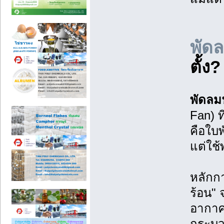
พัด
ตั้ง?
พัดลม
Fan) ท
คือใบ
แต่ใช้
หลักก
ร้อน" 
อากาศ
กระบว