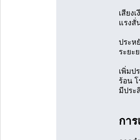
เสียง
แรงสั
ประหย
ระยะย
เพิ่มป
ร้อน 
มีประ
การเ