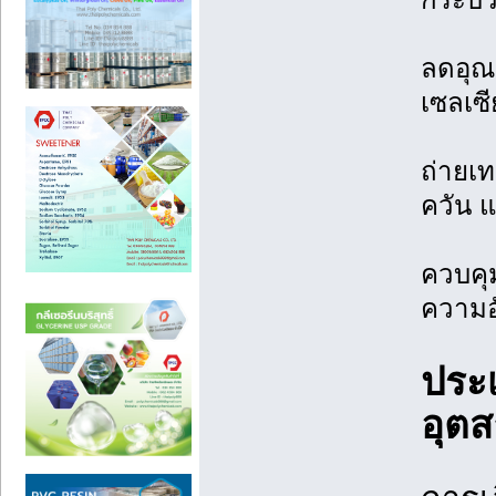
ลดอุณ
เซลเซี
ถ่ายเท
ควัน 
ควบคุ
ความอั
ประเ
อุต