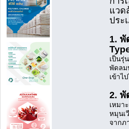
การเ
แวดล
ประเภ
1. พ
Type
เป็นรุ
พัดลมท
เข้าไ
2. พ
เหมาะ
หมุนเว
จากภา