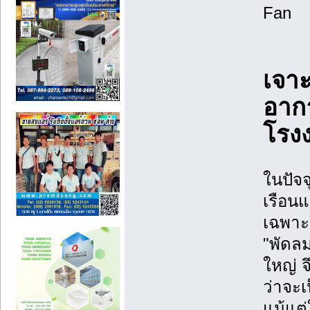
Fan
เจาะ
อาก
โรง
ในปัจ
เรือนแ
เฉพาะ
"พัดล
ใหญ่ จ
ว่าจะเ
แม้แต