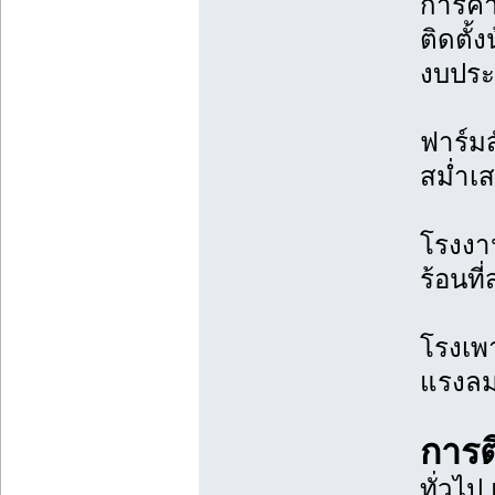
การคำ
ติดตั้
งบปร
ฟาร์มส
สม่ำเ
โรงงาน
ร้อนที
โรงเพา
แรงลม
การต
ทั่วไป