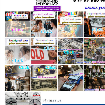
หน้า: [
1
]
2
3
...
5