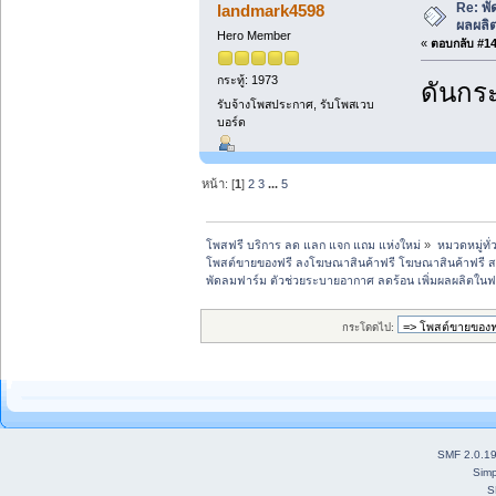
Re: พั
landmark4598
ผลผลิ
Hero Member
«
ตอบกลับ #14 
กระทู้: 1973
ดันกระ
รับจ้างโพสประกาศ, รับโพสเวบ
บอร์ด
หน้า: [
1
]
2
3
...
5
โพสฟรี บริการ ลด แลก แจก แถม แห่งใหม่
»
หมวดหมู่ทั่
โพสต์ขายของฟรี ลงโฆษณาสินค้าฟรี โฆษณาสินค้าฟรี ส
พัดลมฟาร์ม ตัวช่วยระบายอากาศ ลดร้อน เพิ่มผลผลิตในฟ
กระโดดไป:
SMF 2.0.1
Simp
S