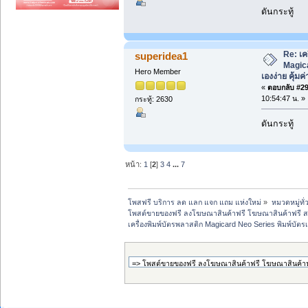
ดันกระทู้
Re: เค
superidea1
Magica
Hero Member
เองง่าย คุ้มค่
«
ตอบกลับ #29 
10:54:47 น. »
กระทู้: 2630
ดันกระทู้
หน้า:
1
[
2
]
3
4
...
7
โพสฟรี บริการ ลด แลก แจก แถม แห่งใหม่
»
หมวดหมู่ทั่
โพสต์ขายของฟรี ลงโฆษณาสินค้าฟรี โฆษณาสินค้าฟรี ส
เครื่องพิมพ์บัตรพลาสติก Magicard Neo Series พิมพ์บัตรเอ