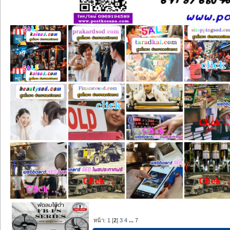
หน้า:
1
[
2
]
3
4
...
7