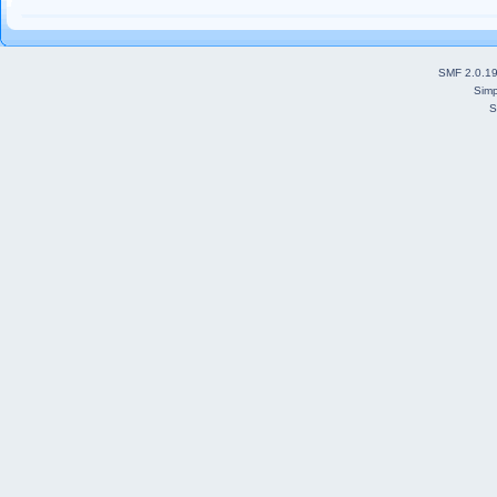
SMF 2.0.1
Simp
S