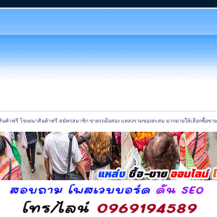
นค้าฟรี โฆษณาสินค้าฟรี สมัครสมาชิก ขายรถมือสอง แหล่งรวมของสะสม มากมายให้เลือกซื้อขาย