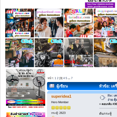
หน้า:
1
2
[
3
]
4
5
...
7
ผู้เขียน
หัวข้อ: เคร
Re: เค
superidea1
ง่าย คุ้
Hero Member
«
ตอบกลับ #30 
กระทู้: 2623
ดันกระทู้