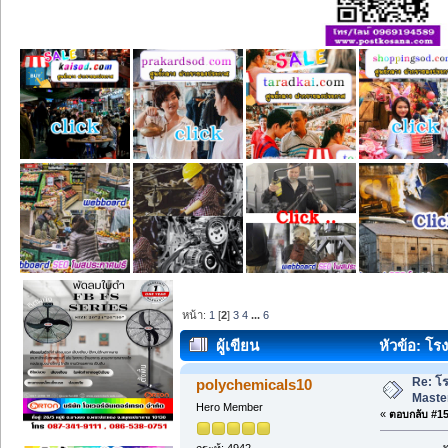
หน้า:
1
[
2
]
3
4
...
6
ผู้เขียน
หัวข้อ: โร
Re: โ
polychemicals10
Maste
Hero Member
«
ตอบกลับ #15 
กระทู้: 4942