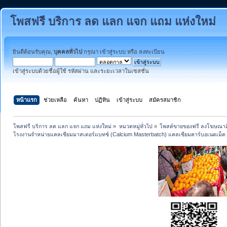
โพสฟรี บริการ ลด แลก แจก แถม แห่งใหม่
ยินดีต้อนรับคุณ,
บุคคลทั่วไป
กรุณา
เข้าสู่ระบบ
หรือ
ลงทะเบียน
เข้าสู่ระบบด้วยชื่อผู้ใช้ รหัสผ่าน และระยะเวลาในเซสชั่น
หน้าแรก
ช่วยเหลือ
ค้นหา
ปฏิทิน
เข้าสู่ระบบ
สมัครสมาชิก
โพสฟรี บริการ ลด แลก แจก แถม แห่งใหม่
»
หมวดหมู่ทั่วไป
»
โพสต์ขายของฟรี ลงโฆษณาสิ
โรงงานจำหน่ายแคลเซียมมาสเตอร์แบทช์ (Calcium Masterbatch) แคลเซียมคาร์บอเนตเม็ด