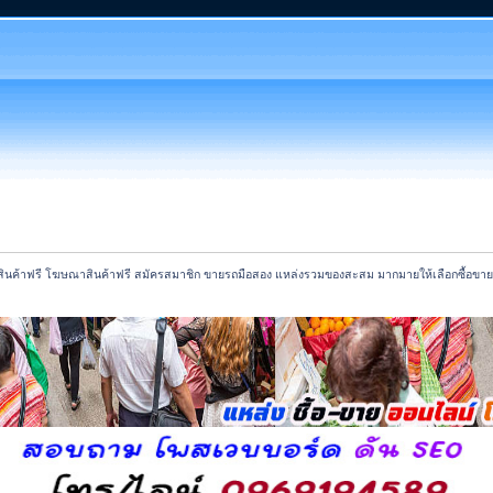
นค้าฟรี โฆษณาสินค้าฟรี สมัครสมาชิก ขายรถมือสอง แหล่งรวมของสะสม มากมายให้เลือกซื้อขาย