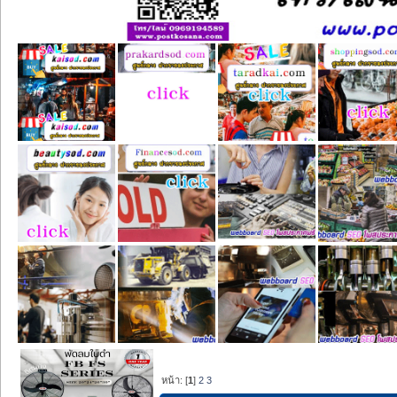
หน้า: [
1
]
2
3