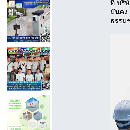
ที่ บร
มั่นคง
ธรรมชา