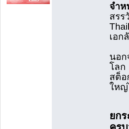
จำหน
สรรว
Thai
เอกล
นอกจ
โลก 
สต็อ
ใหญ่ไ
ยกร
ครบ