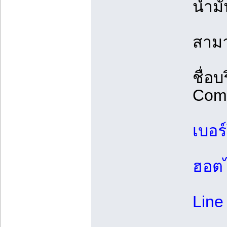
น้ำม
สามา
ชื่อ
Comp
เบอร
ฮอตไ
Line