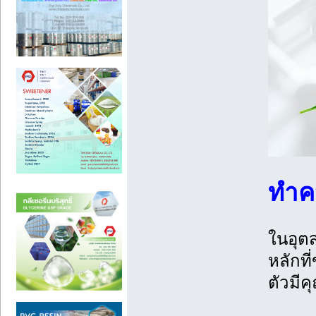
ทำคว
ในอุต
หลักที
ตัวมีค