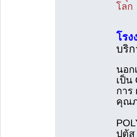
โลก
โรง
บริก
นอกเ
เป็น
การ 
คุณภ
POL
ปตัส