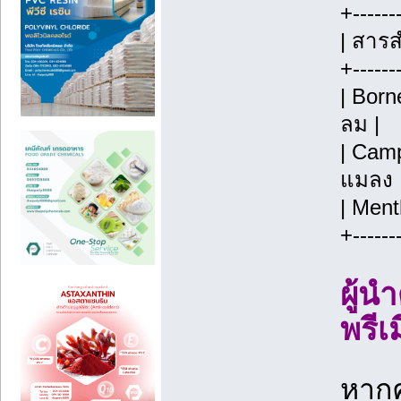
+-------
| สาร
+-------
| Born
ลม |
| Cam
แมลง 
| Men
+-------
ผู้น
พรีเ
หาก