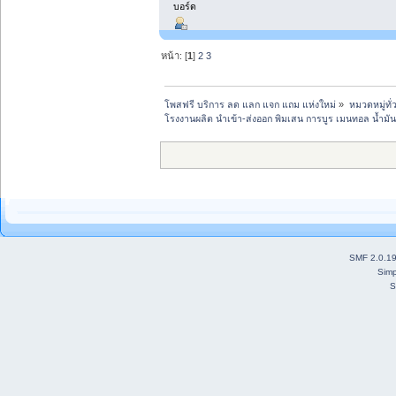
บอร์ด
หน้า: [
1
]
2
3
โพสฟรี บริการ ลด แลก แจก แถม แห่งใหม่
»
หมวดหมู่ทั่
โรงงานผลิต นำเข้า-ส่งออก พิมเสน การบูร เมนทอล น้ำม
SMF 2.0.1
Simp
S