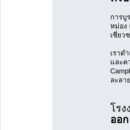
การบูร
หม่อง
เชี่ย
เราดำ
และคว
Campho
ละลาย
โรง
ออก