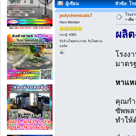
ผู้เขียน
หัวข้อ: โร
โรงงา
polychemicals7
«
เมื่อ:
ว
Hero Member
ผลิต
กระทู้: 4383
รับจ้างโพสประกาศ, รับโพสเวบ
บอร์ด
โรงงา
มาตรฐ
หาแหล
คุณกำล
ซัพพลา
ทำให้ต