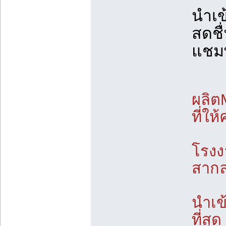
นำเข
สดชื
แชมพ
ผลิต
ที่ใ
โรงง
สากล
นำเข
ที่ส