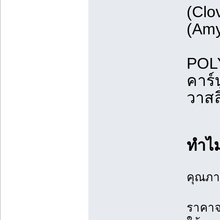
(Clo
(Amy
POLY
คาร์
วาสล
ทำไม
คุณภา
ราคาจ