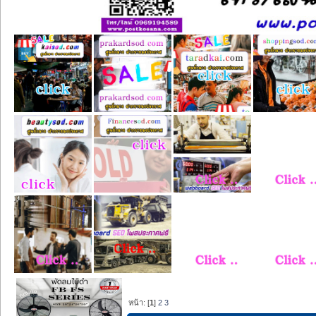
หน้า: [
1
]
2
3