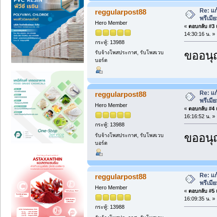
Re: แก
reggularpost88
พรีเมี
Hero Member
«
ตอบกลับ #3 เ
14:30:16 น. »
กระทู้: 13988
ขออนุญ
รับจ้างโพสประกาศ, รับโพสเวบ
บอร์ด
Re: แก
reggularpost88
พรีเมี
Hero Member
«
ตอบกลับ #4 เ
16:16:52 น. »
กระทู้: 13988
ขออนุญ
รับจ้างโพสประกาศ, รับโพสเวบ
บอร์ด
Re: แก
reggularpost88
พรีเมี
Hero Member
«
ตอบกลับ #5 เ
16:09:35 น. »
กระทู้: 13988