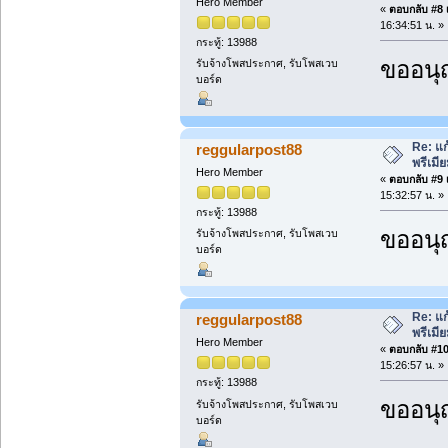
Hero Member
«
ตอบกลับ #8 เ
16:34:51 น. »
กระทู้: 13988
ขออนุญ
รับจ้างโพสประกาศ, รับโพสเวบ
บอร์ด
Re: แก
reggularpost88
พรีเมี
Hero Member
«
ตอบกลับ #9 เ
15:32:57 น. »
กระทู้: 13988
ขออนุญ
รับจ้างโพสประกาศ, รับโพสเวบ
บอร์ด
Re: แก
reggularpost88
พรีเมี
Hero Member
«
ตอบกลับ #10 
15:26:57 น. »
กระทู้: 13988
ขออนุญ
รับจ้างโพสประกาศ, รับโพสเวบ
บอร์ด