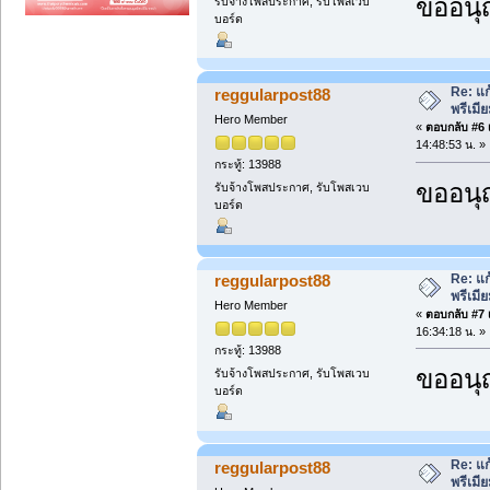
ขออนุญ
รับจ้างโพสประกาศ, รับโพสเวบ
บอร์ด
Re: แก
reggularpost88
พรีเมี
Hero Member
«
ตอบกลับ #6 เ
14:48:53 น. »
กระทู้: 13988
ขออนุญ
รับจ้างโพสประกาศ, รับโพสเวบ
บอร์ด
Re: แก
reggularpost88
พรีเมี
Hero Member
«
ตอบกลับ #7 เ
16:34:18 น. »
กระทู้: 13988
ขออนุญ
รับจ้างโพสประกาศ, รับโพสเวบ
บอร์ด
Re: แก
reggularpost88
พรีเมี