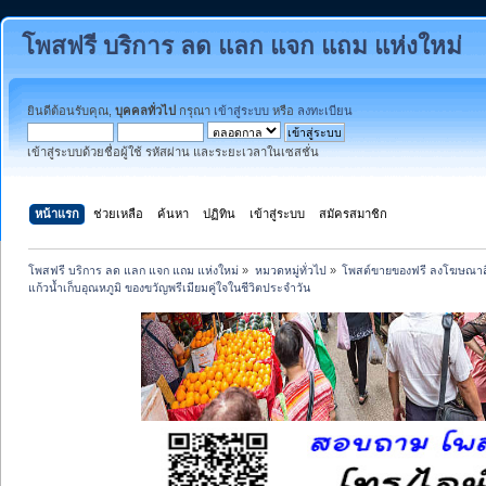
โพสฟรี บริการ ลด แลก แจก แถม แห่งใหม่
ยินดีต้อนรับคุณ,
บุคคลทั่วไป
กรุณา
เข้าสู่ระบบ
หรือ
ลงทะเบียน
เข้าสู่ระบบด้วยชื่อผู้ใช้ รหัสผ่าน และระยะเวลาในเซสชั่น
หน้าแรก
ช่วยเหลือ
ค้นหา
ปฏิทิน
เข้าสู่ระบบ
สมัครสมาชิก
โพสฟรี บริการ ลด แลก แจก แถม แห่งใหม่
»
หมวดหมู่ทั่วไป
»
โพสต์ขายของฟรี ลงโฆษณาสิ
แก้วน้ำเก็บอุณหภูมิ ของขวัญพรีเมียมคู่ใจในชีวิตประจำวัน