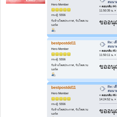
สมนาคุ
Hero Member
«
ตอบกลับ #4 เ
11:50:35 น. »
กระทู้: 5556
ขออนุ
รับจ้างโพสประกาศ, รับโพสเวบ
บอร์ด
Re: เล
bestpostdd11
สมนาคุ
Hero Member
«
ตอบกลับ #5 เ
11:50:11 น. »
กระทู้: 5556
ขออนุ
รับจ้างโพสประกาศ, รับโพสเวบ
บอร์ด
Re: เล
bestpostdd11
สมนาคุ
Hero Member
«
ตอบกลับ #6 เ
14:24:52 น. »
กระทู้: 5556
ขออนุ
รับจ้างโพสประกาศ, รับโพสเวบ
บอร์ด