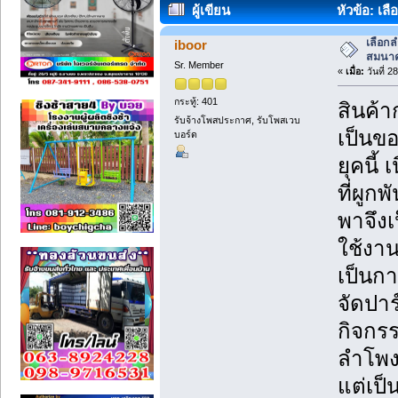
ผู้เขียน
หัวข้อ: เล
ครั้ง)
เลือกล
iboor
สมนาคุ
Sr. Member
«
เมื่อ:
วันที่ 2
กระทู้: 401
สินค้า
รับจ้างโพสประกาศ, รับโพสเวบ
เป็นขอ
บอร์ด
ยุคนี้
ที่ผูก
พาจึง
ใช้งาน
เป็นกา
จัดปาร
กิจกรร
ลำโพงบ
แต่เป็