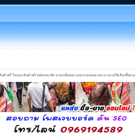
นค้าฟรี โฆษณาสินค้าฟรี สมัครสมาชิก ขายรถมือสอง แหล่งรวมของสะสม มากมายให้เลือกซื้อขาย