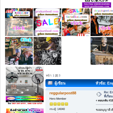
หน้า:
1
[
2
]
3
ผู้เขียน
หัวข้อ: En
Re: En
reggularpost88
ที่เรี
Hero Member
«
ตอบกลับ #15 
กระทู้: 14040
ขออนุญาติ ดั