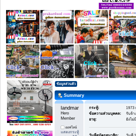
ข้อมูลส่วนตัว
Summary
landmark4598 
กระทู้:
1973 (
Hero 
ข้อความส่วนบุคคล:
รับจ้
Member
อายุ:
ยังไม่
ออฟไลน์
แสดงกระทู้
วันที่สมัครสมาชิก:
วันที่