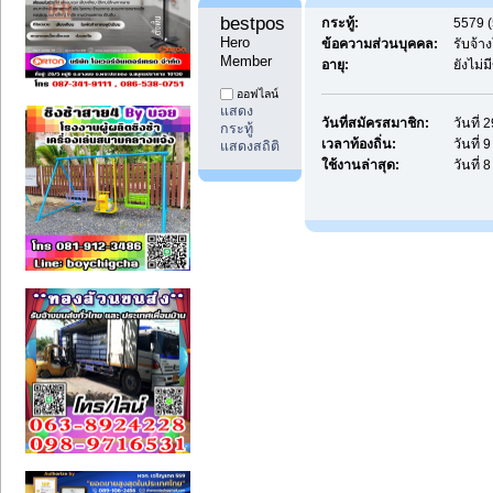
bestpostdd11 
กระทู้:
5579 (
Hero 
ข้อความส่วนบุคคล:
รับจ้
Member
อายุ:
ยังไม่
ออฟไลน์
แสดง
วันที่สมัครสมาชิก:
วันที่
กระทู้
เวลาท้องถิ่น:
วันที่
แสดงสถิติ
ใช้งานล่าสุด:
วันที่