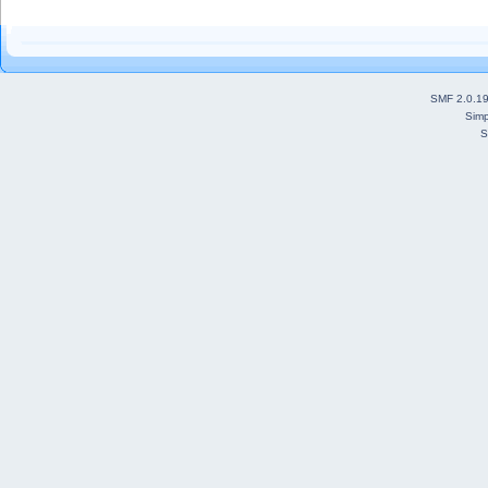
SMF 2.0.1
Simp
S