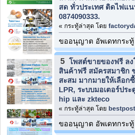
สด ทั่วประเทศ ติดไฟแนนซ
0874090333.
« กระทู้ล่าสุด โดย
factoryd
ขออนุญาต อัพเดทกระทู้
5
โพสต์ขายของฟรี ล
สินค้าฟรี สมัครสมาชิก
สะสม มากมายให้เลือกซื
LPR, ระบบมอเตอร์ประตู
hip และ zkteco
« กระทู้ล่าสุด โดย
bestpos
ขออนุญาต อัพเดทกระทู้