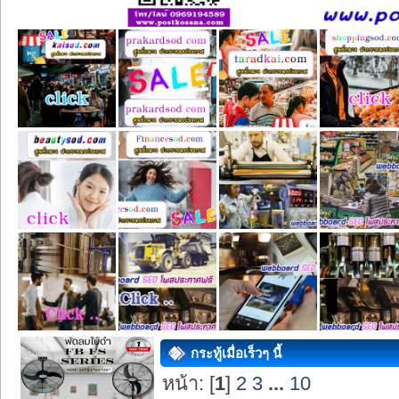
กระทู้เมื่อเร็วๆ นี้
หน้า: [
1
]
2
3
...
10