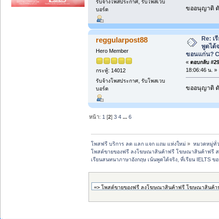
รับจ้างโพสประกาศ, รับโพสเวบ
ขออนุญาติ ดั
บอร์ด
Re: เ
reggularpost88
พูดได้จ
Hero Member
ขอนแก่น? 
«
ตอบกลับ #29 
18:06:46 น. »
กระทู้: 14012
รับจ้างโพสประกาศ, รับโพสเวบ
ขออนุญาติ ดั
บอร์ด
หน้า:
1
[
2
]
3
4
...
6
โพสฟรี บริการ ลด แลก แจก แถม แห่งใหม่
»
หมวดหมู่ทั่
โพสต์ขายของฟรี ลงโฆษณาสินค้าฟรี โฆษณาสินค้าฟรี ส
เรียนสนทนาภาษาอังกฤษ เน้นพูดได้จริง, ที่เรียน IELT