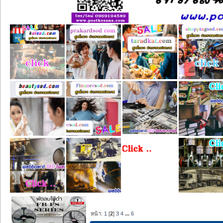
หน้า:
1
[
2
]
3
4
...
6