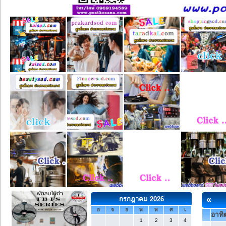
«
กรกฎาคม 2026
อ
จ
อ
พ
พ
ศ
เ
อาทิต
1
2
3
4