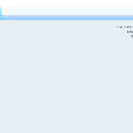
SMF 2.0.1
Simp
S