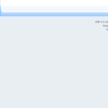
SMF 2.0.1
Simp
S