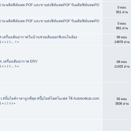
่าย-ผลิตฟิล์มหด POF และขายส่งฟิล์มหดPOF รับผลิตฟิล์มหดPO
0 ตอบ
951 อ่าน
1
่าย-ผลิตฟิล์มหด POF และขายส่งฟิล์มหดPOF รับผลิตฟิล์มหดPO
0 ตอบ
881 อ่าน
1
าศ เครื่องเติมอากาศในบ้านช่วยเติมออกซิเจนในห้อง
99 ตอบ
1
14876 อ่าน
«
1
2
3
...
7
»
ศ, เครื่องเติมอากาศ ERV
68 ตอบ
1
11425 อ่าน
«
1
2
3
...
5
»
ไว #ปั้มไลค์ราคาถูกที่สุด #ปั๊มไลค์โพสในเฟส ใช้ Autobotkub.com
55 ตอบ
1
3836 อ่าน
«
1
2
3
4
»