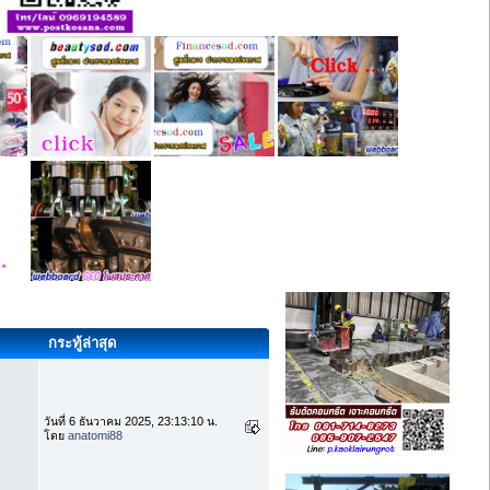
กระทู้ล่าสุด
วันที่ 6 ธันวาคม 2025, 23:13:10 น.
โดย
anatomi88