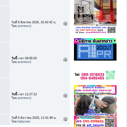
วันที่ 6 สิงหาคม 2026, 15:42:42 น.
โดย
aventure1
วันนี้
เวลา 09:05:02
โดย
aventure1
วันนี้
เวลา 11:27:12
โดย
aventure1
วันที่ 5 ธันวาคม 2025, 11:41:48 น.
โดย
babysaw