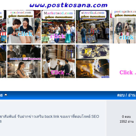
โดย
ตอบ
/
อ่าน
าสัมพันธ์ รับฝากข่าวเสริม back link ของเราที่ตอบโจทย์ SEO
0 ตอบ
8
1552 อ่าน