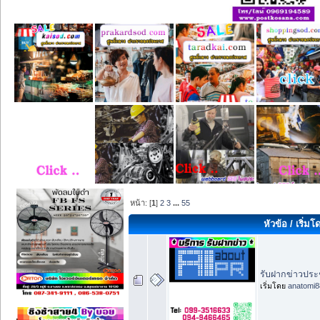
หน้า: [
1
]
2
3
...
55
หัวข้อ
/
เริ่ม
รับฝากข่าวประช
เริ่มโดย
anatomi8