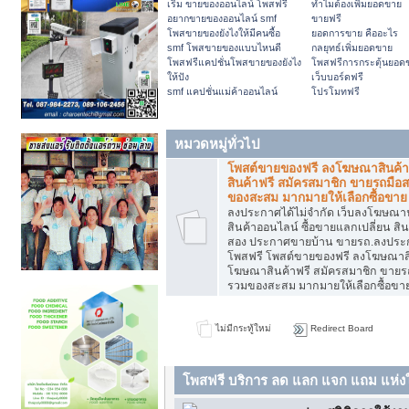
เริ่ม ขายของออนไลน์ โพสฟรี
ทำไมต้องเพิ่มยอดขาย
อยากขายของออนไลน์ smf
ขายฟรี
โพสขายของยังไงให้มีคนซื้อ
ยอดการขาย คืออะไร
smf โพสขายของแบบไหนดี
กลยุทธ์เพิ่มยอดขาย
โพสฟรีแคปชั่นโพสขายของยังไง
โพสฟรีการกระตุ้นยอด
ให้ปัง
เว็บบอร์ดฟรี
smf แคปชั่นแม่ค้าออนไลน์
โปรโมทฟรี
หมวดหมู่ทั่วไป
โพสต์ขายของฟรี ลงโฆษณาสินค้
สินค้าฟรี สมัครสมาชิก ขายรถมือ
ของสะสม มากมายให้เลือกซื้อขาย
ลงประกาศได้ไม่จำกัด เว็บลงโฆษณ
สินค้าออนไลน์ ซื้อขายแลกเปลี่ยน สิน
สอง ประกาศขายบ้าน ขายรถ.ลงประ
โพสฟรี โพสต์ขายของฟรี ลงโฆษณาสิ
โฆษณาสินค้าฟรี สมัครสมาชิก ขายร
รวมของสะสม มากมายให้เลือกซื้อขา
ไม่มีกระทู้ใหม่
Redirect Board
โพสฟรี บริการ ลด แลก แจก แถม แห่งใ