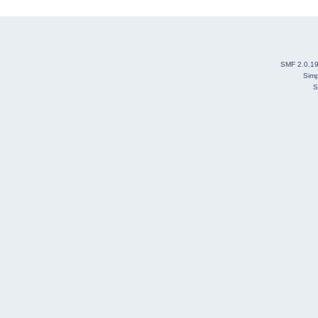
SMF 2.0.1
Simp
S