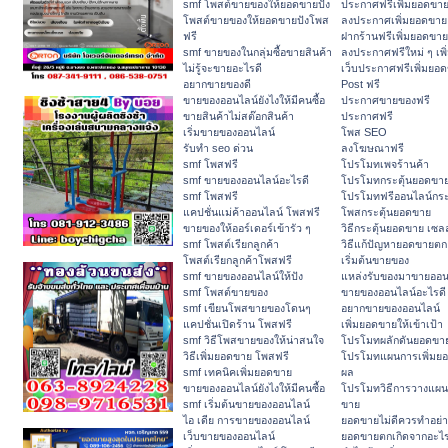
smf โพสต์ขายของให้ยอดขายปัง
ประกาศฟรีเพิ่มยอดขา
โพสต์ขายของให้ยอดขายปังโพส
ลงประกาศเพิ่มยอดขาย
ฟรี
ฝากร้านฟรีเพิ่มยอดขาย
smf ขายของในกลุ่มซื้อขายสินค้า
ลงประกาศฟรีใหม่ ๆ เพ
ไม่รู้จะขายอะไรดี
เว็บประกาศฟรีเพิ่มยอ
อยากขายของดี
Post ฟรี
ขายของออนไลน์ยังไงให้มีคนซื้อ
ประกาศขายของฟรี
ขายสินค้าไม่สต๊อกสินค้า
ประกาศฟรี
เริ่มขายของออนไลน์
โพส SEO
รับทำ seo ด่วน
ลงโฆษณาฟรี
smf โพสฟรี
โปรโมทเพจร้านค้า
smf ขายของออนไลน์อะไรดี
โปรโมทกระตุ้นยอดขา
smf โพสฟรี
โปรโมทฟรีออนไลน์กระ
แคปชั่นแม่ค้าออนไลน์ โพสฟรี
โพสกระตุ้นยอดขาย
ขายของให้ออร์เดอร์เข้ารัว ๆ
วิธีกระตุ้นยอดขาย เซลล
smf โพสต์เรียกลูกค้า
วิธีแก้ปัญหายอดขายตก
โพสต์เรียกลูกค้าโพสฟรี
เริ่มต้นขายของ
smf ขายของออนไลน์ให้ปัง
แหล่งรับของมาขายออน
smf โพสต์ขายของ
ขายของออนไลน์อะไรดี
smf เขียนโพสขายของโดนๆ
อยากขายของออนไลน์
แคปชั่นเปิดร้าน โพสฟรี
เพิ่มยอดขายให้เข้าเป้า
smf วิธีโพสขายของให้น่าสนใจ
โปรโมทผลักดันยอดขา
วิธีเพิ่มยอดขาย โพสฟรี
โปรโมทแผนการเพิ่มยอ
smf เทคนิคเพิ่มยอดขาย
ผล
ขายของออนไลน์ยังไงให้มีคนซื้อ
โปรโมทวิธีการวางแผน
smf เริ่มต้นขายของออนไลน์
ขาย
ไอ เดีย การขายของออนไลน์
ยอดขายไม่ดีควรทำอย่า
เว็บขายของออนไลน์
ยอดขายตกเกิดจากอะไ