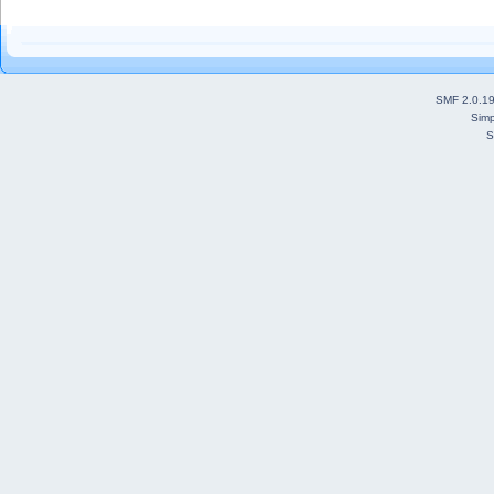
SMF 2.0.1
Simp
S