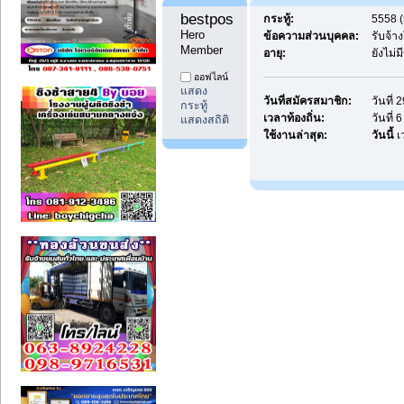
bestpostdd11 
กระทู้:
5558 (
Hero 
ข้อความส่วนบุคคล:
รับจ้
Member
อายุ:
ยังไม่
ออฟไลน์
แสดง
วันที่สมัครสมาชิก:
วันที่
กระทู้
เวลาท้องถิ่น:
วันที่
แสดงสถิติ
ใช้งานล่าสุด:
วันนี้
เ