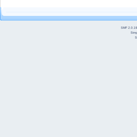
SMF 2.0.1
Simp
S