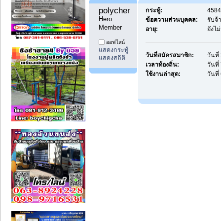
polychemicals8 
กระทู้:
4584 
Hero 
ข้อความส่วนบุคคล:
รับจ
Member
อายุ:
ยังไม
ออฟไลน์
แสดงกระทู้
วันที่สมัครสมาชิก:
วันที
แสดงสถิติ
เวลาท้องถิ่น:
วันที
ใช้งานล่าสุด:
วันที