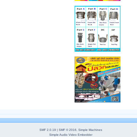
SMF 2.0.19
|
SMF © 2016
,
Simple Machines
Simple Audio Video Embedder