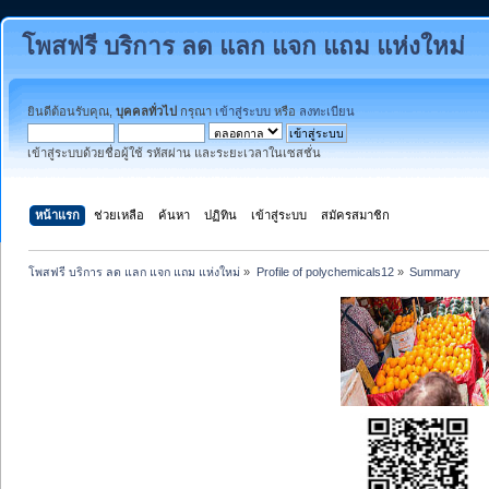
โพสฟรี บริการ ลด แลก แจก แถม แห่งใหม่
ยินดีต้อนรับคุณ,
บุคคลทั่วไป
กรุณา
เข้าสู่ระบบ
หรือ
ลงทะเบียน
เข้าสู่ระบบด้วยชื่อผู้ใช้ รหัสผ่าน และระยะเวลาในเซสชั่น
หน้าแรก
ช่วยเหลือ
ค้นหา
ปฏิทิน
เข้าสู่ระบบ
สมัครสมาชิก
โพสฟรี บริการ ลด แลก แจก แถม แห่งใหม่
»
Profile of polychemicals12
»
Summary