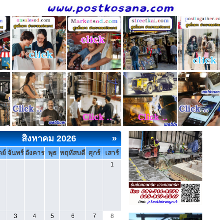
สิงหาคม 2026
»
ย์
จันทร์
อังคาร
พุธ
พฤหัสบดี
ศุกร์
เสาร์
1
3
4
5
6
7
8