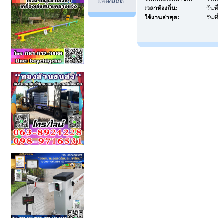
แสดงสถิติ
เวลาท้องถิ่น:
วันท
ใช้งานล่าสุด:
วันท