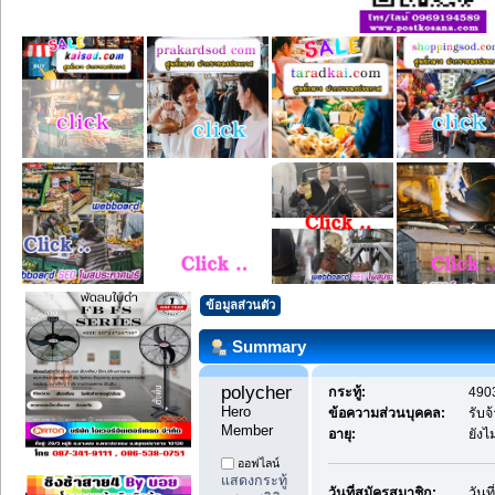
ข้อมูลส่วนตัว
Summary
polychemicals11 
กระทู้:
4903
Hero 
ข้อความส่วนบุคคล:
รับ
Member
อายุ:
ยังไ
ออฟไลน์
แสดงกระทู้
วันที่สมัครสมาชิก:
วันท